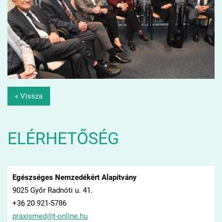
« Vissza
ELÉRHETŐSÉG
Egészséges Nemzedékért Alapítvány
9025 Győr Radnóti u. 41.
+36 20 921-5786
praxisme
d@t-onli
ne.hu