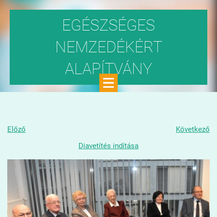
EGÉSZSÉGES
NEMZEDÉKÉRT
ALAPÍTVÁNY
Közhasznú szervezet
Előző
Következő
Diavetítés indítása