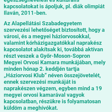
kapcsolatokat is ápoljuk, pl. diák olimpiát
Ilaván, 2011-ben.
Az Alapellátási Szabadegyetem
szervezési lehetőséget biztosított, hogy a
városi, és a megyei háziorvosokkal,
valamint kórházigazgatókkal naprakész
kapcsolatot alakítsak ki, továbbá aktívan
részt veszek a Győr-Moson-Sopron
Megyei Orvosi Kamara munkájában, mely
minden hónap 2. keddjén tartja
„Háziorvosi Klub” néven összejövetelét,
ennek szervezési munkáját is
naprakészen végzem, egyben mind a 19
megyei orvosi kamarával vagyok
kapcsolatban, részükre is folyamatosan
küldöm a meghívókat.