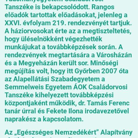
Tanszéke is bekapcsolódott. Rangos
előadók tartottak előadásokat, jelenleg a
XXVI. évfolyam 219. rendezvényét tartjuk.
A háziorvosokat érte az a megtiszteltetés,
hogy üléselnökként végezhették
munkájukat a továbbképzések során. A
rendezvények megtartására a Városházán
és a Megyeházán került sor. Minőségi
megújítás volt, hogy itt Győrben 2007 óta
az Alapellátási Szabadegyetem a
Semmelweis Egyetem ÁOK Családorvosi
Tanszéke kihelyezett továbbképzési
központjaként működik, dr. Tamás Ferenc
tanár úrral és Fekete Ilona irodavezetővel
naprakész a kapcsolatom.
Az „Egészséges Nemzedékért” Alapítvány