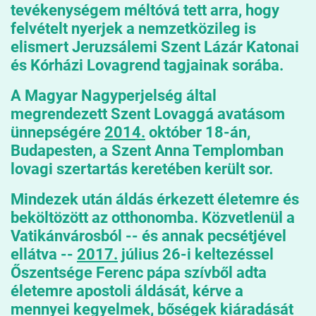
tevékenységem méltóvá tett arra, hogy
felvételt nyerjek a nemzetközileg is
elismert Jeruzsálemi Szent Lázár Katonai
és Kórházi Lovagrend tagjainak sorába.
A Magyar Nagyperjelség által
megrendezett Szent Lovaggá avatásom
ünnepségére
2014.
október 18-án,
Budapesten, a Szent Anna Templomban
lovagi szertartás keretében került sor.
Mindezek után áldás érkezett életemre és
beköltözött az otthonomba. Közvetlenül a
Vatikánvárosból -- és annak pecsétjével
ellátva --
2017.
július 26-i keltezéssel
Őszentsége Ferenc pápa szívből adta
életemre apostoli áldását
, kérve a
mennyei kegyelmek, bőségek kiáradását