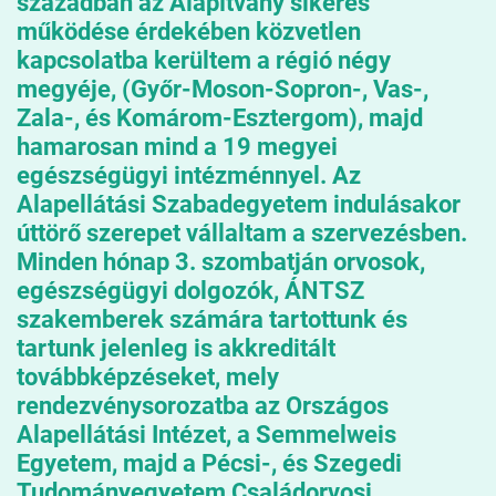
században az Alapítvány sikeres
működése érdekében közvetlen
kapcsolatba kerültem a régió négy
megyéje, (Győr-Moson-Sopron-, Vas-,
Zala-, és Komárom-Esztergom), majd
hamarosan mind a 19 megyei
egészségügyi intézménnyel. Az
Alapellátási Szabadegyetem indulásakor
úttörő szerepet vállaltam a szervezésben.
Minden hónap 3. szombatján orvosok,
egészségügyi dolgozók, ÁNTSZ
szakemberek számára tartottunk és
tartunk jelenleg is akkreditált
továbbképzéseket, mely
rendezvénysorozatba az Országos
Alapellátási Intézet, a Semmelweis
Egyetem, majd a Pécsi-, és Szegedi
Tudományegyetem Családorvosi