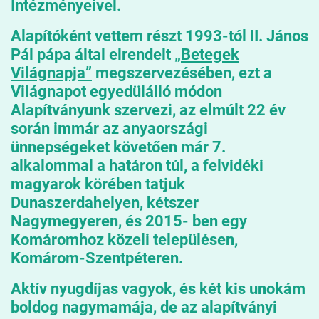
Intézményeivel.
Alapítóként vettem részt 1993-tól II. János
Pál pápa által elrendelt
„Betegek
Világnapja”
megszervezésében, ezt a
Világnapot egyedülálló módon
Alapítványunk szervezi, az elmúlt 22 év
során immár az anyaországi
ünnepségeket követően már 7.
alkalommal a határon túl, a felvidéki
magyarok körében tatjuk
Dunaszerdahelyen, kétszer
Nagymegyeren, és 2015- ben egy
Komáromhoz közeli településen,
Komárom-Szentpéteren.
Aktív nyugdíjas vagyok, és két kis unokám
boldog nagymamája, de az alapítványi