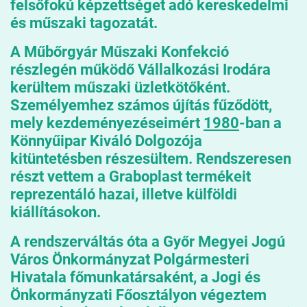
felsőfokú képzettséget adó kereskedelmi
és műszaki tagozatát.
A Műbőrgyár Műszaki Konfekció
részlegén működő Vállalkozási Irodára
kerültem műszaki üzletkötőként.
Személyemhez számos újítás fűződött,
mely kezdeményezéseimért
1980
-ban a
Könnyűipar Kiváló Dolgozója
kitüntetésben részesültem. Rendszeresen
részt vettem a Graboplast termékeit
reprezentáló hazai, illetve külföldi
kiállításokon.
A rendszerváltás óta a Győr Megyei Jogú
Város Önkormányzat Polgármesteri
Hivatala főmunkatársaként, a Jogi és
Önkormányzati Főosztályon végeztem