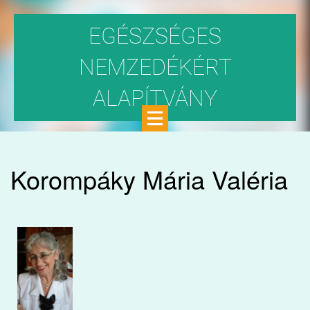
EGÉSZSÉGES
NEMZEDÉKÉRT
ALAPÍTVÁNY
Közhasznú szervezet
Korompáky Mária Valéria