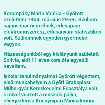
Korompáky Mária Valéria
-
Győrött
születtem 1954. március 29-én. Szüleim
sajnos már nem élnek, édesapám
elektroműszerész, édesanyám statisztikus
volt. Szüleimnek egyetlen gyermeke
vagyok.
Házasságunkból egy kislányunk született
Szilvia, akit 11 éves kora óta egyedül
neveltem.
Iskolai tanulmányaimat Győrött végeztem,
első munkahelyem a Győri Graboplast
Műbőrgyár Kereskedelmi Főosztálya volt,
s mivel vonzott a műszaki pálya,
elvégeztem a Könnyűipari Minisztérium