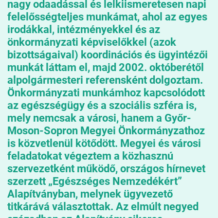
nagy odaadással és lelkiismeretesen napi
felelősségteljes munkámat, ahol az egyes
irodákkal, intézményekkel és az
önkormányzati képviselőkkel (azok
bizottságaival) koordinációs és ügyintézői
munkát láttam el, majd 2002. októberétől
alpolgármesteri referensként dolgoztam.
Önkormányzati munkámhoz kapcsolódott
az egészségügy és a szociális szféra is,
mely nemcsak a városi, hanem a Győr-
Moson-Sopron Megyei Önkormányzathoz
is közvetlenül kötődött. Megyei és városi
feladatokat végeztem a közhasznú
szervezetként működő, országos hírnevet
szerzett „Egészséges Nemzedékért”
Alapítványban, melynek ügyvezető
titkárává választottak. Az elmúlt negyed