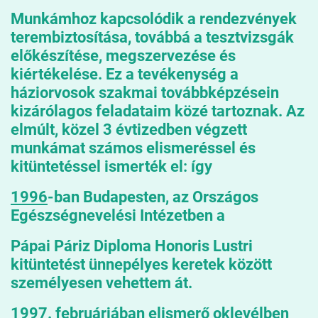
Munkámhoz kapcsolódik a rendezvények
terembiztosítása, továbbá a tesztvizsgák
előkészítése, megszervezése és
kiértékelése. Ez a tevékenység a
háziorvosok szakmai továbbképzésein
kizárólagos feladataim közé tartoznak. Az
elmúlt, közel 3 évtizedben végzett
munkámat számos elismeréssel és
kitüntetéssel ismerték el: így
1996
-ban Budapesten, az Országos
Egészségnevelési Intézetben a
Pápai Páriz Diploma Honoris Lustri
kitüntetést ünnepélyes keretek között
személyesen vehettem át.
1997.
februárjában
elismerő oklevélben