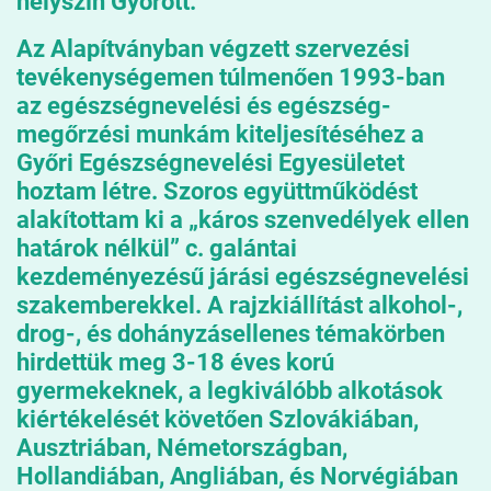
helyszín Győrött.
Az Alapítványban végzett szervezési
tevékenységemen túlmenően 1993-ban
az egészségnevelési és egészség-
megőrzési munkám kiteljesítéséhez a
Győri Egészségnevelési Egyesületet
hoztam létre. Szoros együttműködést
alakítottam ki a „káros szenvedélyek ellen
határok nélkül” c. galántai
kezdeményezésű járási egészségnevelési
szakemberekkel. A rajzkiállítást alkohol-,
drog-, és dohányzásellenes témakörben
hirdettük meg 3-18 éves korú
gyermekeknek, a legkiválóbb alkotások
kiértékelését követően Szlovákiában,
Ausztriában, Németországban,
Hollandiában, Angliában, és Norvégiában