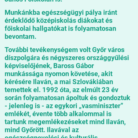
Munkánkba egészségügyi pálya iránt
érdeklődő középiskolás diákokat és
főiskolai hallgatókat is folyamatosan
bevontam.
További tevékenységem volt Győr város
díszpolgára és négyszeres országgyűlési
képviselőjének, Baross Gábor
munkássága nyomon követése, akit
kérésére Ilaván, a mai Szlovákiában
temettek el. 1992 óta, az elmúlt 23 év
során folyamatosan ápoltuk és gondoztuk
- jelenleg is - az egykori „vasminiszter”
emlékét, évente több alkalommal is
tartunk megemlékezéseket mind Ilaván,
mind Győrött. Ilavával az
egészségnevelési és kulturális