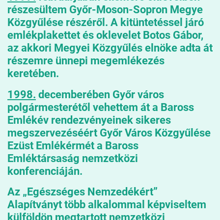
részesültem Győr-Moson-Sopron Megye
Közgyűlése részéről. A kitüntetéssel járó
emlékplakettet és oklevelet Botos Gábor,
az akkori Megyei Közgyűlés elnöke adta át
részemre ünnepi megemlékezés
keretében.
1998.
decemberében Győr város
polgármesterétől vehettem át a
Baross
Emlékév
rendezvényeinek sikeres
megszervezéséért Győr Város Közgyűlése
Ezüst Emlékérmét
a Baross
Emléktársaság nemzetközi
konferenciáján.
Az „Egészséges Nemzedékért”
Alapítványt több alkalommal képviseltem
külföldön megtartott nemzetközi