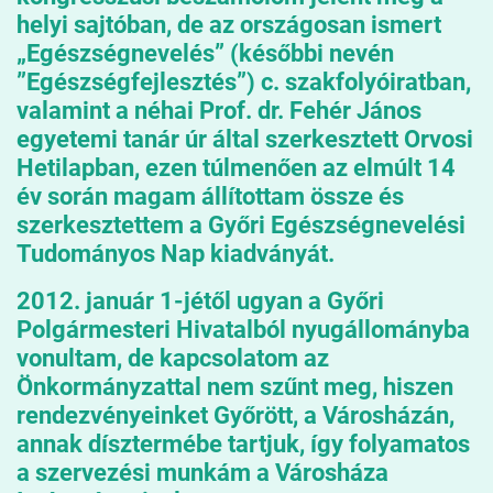
helyi sajtóban, de az országosan ismert
„Egészségnevelés” (későbbi nevén
”Egészségfejlesztés”) c. szakfolyóiratban,
valamint a néhai Prof. dr. Fehér János
egyetemi tanár úr által szerkesztett Orvosi
Hetilapban, ezen túlmenően az elmúlt 14
év során magam állítottam össze és
szerkesztettem a Győri Egészségnevelési
Tudományos Nap kiadványát.
2012. január 1-jétől ugyan a Győri
Polgármesteri Hivatalból nyugállományba
vonultam, de kapcsolatom az
Önkormányzattal nem szűnt meg, hiszen
rendezvényeinket Győrött, a Városházán,
annak dísztermébe tartjuk, így folyamatos
a szervezési munkám a Városháza