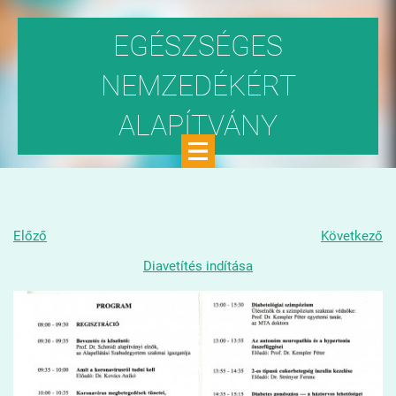
EGÉSZSÉGES
NEMZEDÉKÉRT
ALAPÍTVÁNY
Közhasznú szervezet
Előző
Következő
Diavetítés indítása