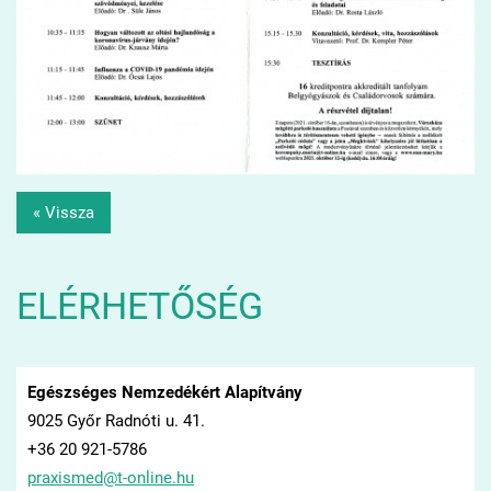
« Vissza
ELÉRHETŐSÉG
Egészséges Nemzedékért Alapítvány
9025 Győr Radnóti u. 41.
+36 20 921-5786
praxisme
d@t-onli
ne.hu