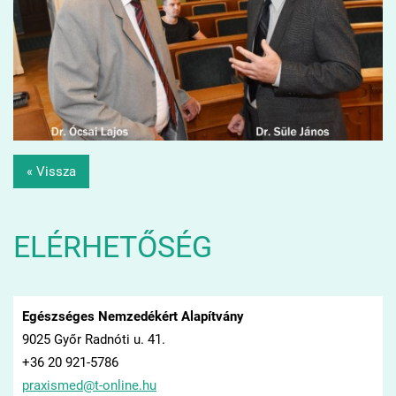
« Vissza
ELÉRHETŐSÉG
Egészséges Nemzedékért Alapítvány
9025 Győr Radnóti u. 41.
+36 20 921-5786
praxisme
d@t-onli
ne.hu