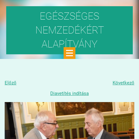
EGÉSZSÉGES
NEMZEDÉKÉRT
ALAPÍTVÁNY
Közhasznú szervezet
Előző
Következő
Diavetítés indítása