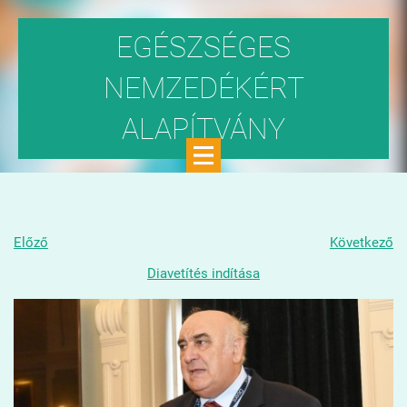
EGÉSZSÉGES
NEMZEDÉKÉRT
ALAPÍTVÁNY
Közhasznú szervezet
Előző
Következő
Diavetítés indítása