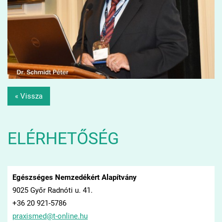
« Vissza
ELÉRHETŐSÉG
Egészséges Nemzedékért Alapítvány
9025 Győr Radnóti u. 41.
+36 20 921-5786
praxisme
d@t-onli
ne.hu