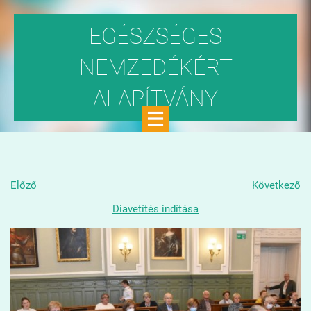
EGÉSZSÉGES
NEMZEDÉKÉRT
ALAPÍTVÁNY
Közhasznú szervezet
Előző
Következő
Diavetítés indítása