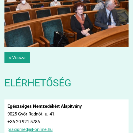
« Vissza
ELÉRHETŐSÉG
Egészséges Nemzedékért Alapítvány
9025 Győr Radnóti u. 41.
+36 20 921-5786
praxisme
d@t-onli
ne.hu