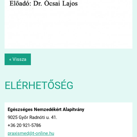
« Vissza
ELÉRHETŐSÉG
Egészséges Nemzedékért Alapítvány
9025 Győr Radnóti u. 41.
+36 20 921-5786
praxisme
d@t-onli
ne.hu