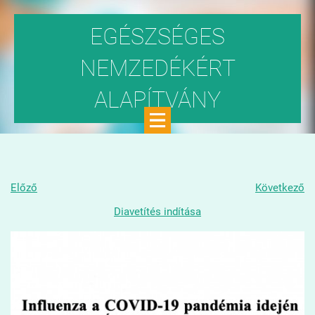
EGÉSZSÉGES
NEMZEDÉKÉRT
ALAPÍTVÁNY
Közhasznú szervezet
Előző
Következő
Diavetítés indítása