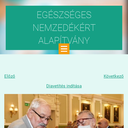
EGÉSZSÉGES
NEMZEDÉKÉRT
ALAPÍTVÁNY
Közhasznú szervezet
Előző
Következő
Diavetítés indítása