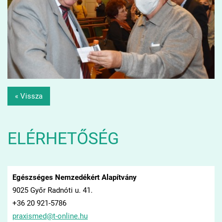
« Vissza
ELÉRHETŐSÉG
Egészséges Nemzedékért Alapítvány
9025 Győr Radnóti u. 41.
+36 20 921-5786
praxisme
d@t-onli
ne.hu