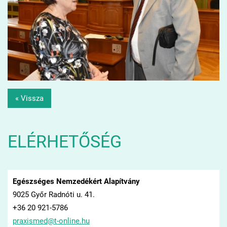
« Vissza
ELÉRHETŐSÉG
Egészséges Nemzedékért Alapítvány
9025 Győr Radnóti u. 41.
+36 20 921-5786
praxisme
d@t-onli
ne.hu