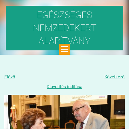
EGÉSZSÉGES
NEMZEDÉKÉRT
ALAPÍTVÁNY
Közhasznú szervezet
Előző
Következő
Diavetítés indítása