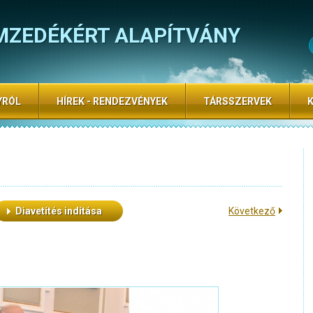
MZEDÉKÉRT ALAPÍTVÁNY
YRÓL
HÍREK - RENDEZVÉNYEK
TÁRSSZERVEK
Diavetítés indítása
Következő