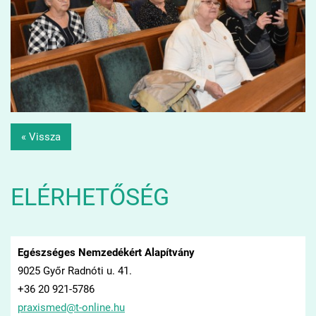
« Vissza
ELÉRHETŐSÉG
Egészséges Nemzedékért Alapítvány
9025 Győr Radnóti u. 41.
+36 20 921-5786
praxisme
d@t-onli
ne.hu