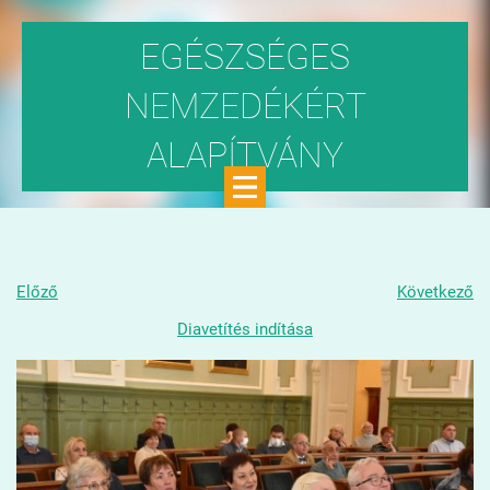
EGÉSZSÉGES
NEMZEDÉKÉRT
ALAPÍTVÁNY
Közhasznú szervezet
Előző
Következő
Diavetítés indítása