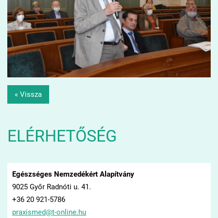
« Vissza
ELÉRHETŐSÉG
Egészséges Nemzedékért Alapítvány
9025 Győr Radnóti u. 41.
+36 20 921-5786
praxisme
d@t-onli
ne.hu