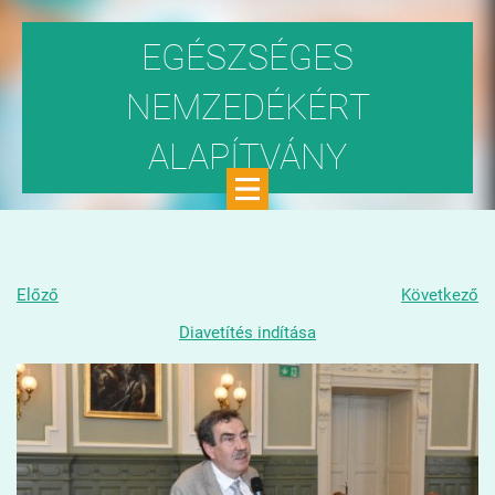
EGÉSZSÉGES
NEMZEDÉKÉRT
ALAPÍTVÁNY
Közhasznú szervezet
Előző
Következő
Diavetítés indítása