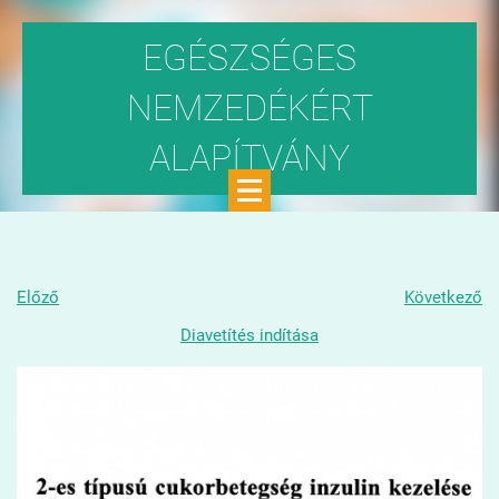
EGÉSZSÉGES
NEMZEDÉKÉRT
ALAPÍTVÁNY
Közhasznú szervezet
Előző
Következő
Diavetítés indítása