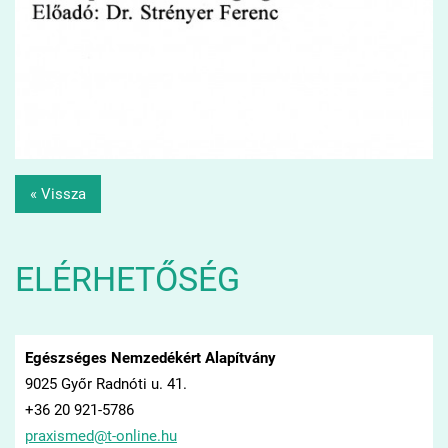
« Vissza
ELÉRHETŐSÉG
Egészséges Nemzedékért Alapítvány
9025 Győr Radnóti u. 41.
+36 20 921-5786
praxisme
d@t-onli
ne.hu