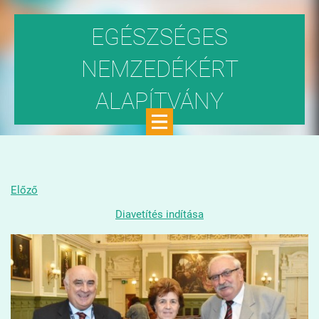
EGÉSZSÉGES
NEMZEDÉKÉRT
ALAPÍTVÁNY
Közhasznú szervezet
Előző
Diavetítés indítása