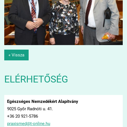
« Vissza
ELÉRHETŐSÉG
Egészséges Nemzedékért Alapítvány
9025 Győr Radnóti u. 41.
+36 20 921-5786
praxisme
d@t-onli
ne.hu