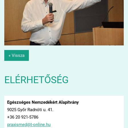
« Vissza
ELÉRHETŐSÉG
Egészséges Nemzedékért Alapítvány
9025 Győr Radnóti u. 41.
+36 20 921-5786
praxisme
d@t-onli
ne.hu