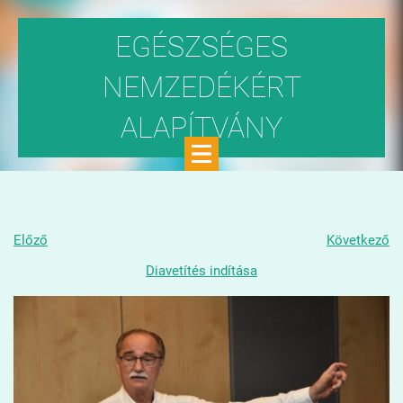
EGÉSZSÉGES
NEMZEDÉKÉRT
ALAPÍTVÁNY
Közhasznú szervezet
Előző
Következő
Diavetítés indítása