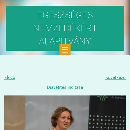
EGÉSZSÉGES
NEMZEDÉKÉRT
ALAPÍTVÁNY
Közhasznú szervezet
Előző
Következő
Diavetítés indítása