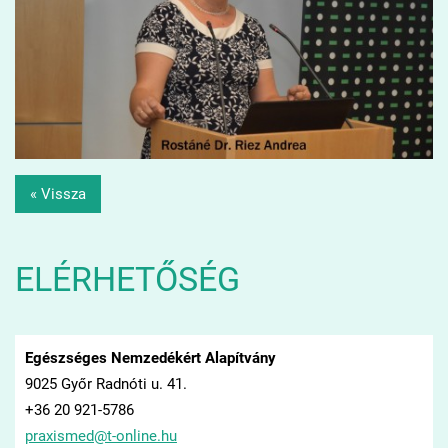
« Vissza
ELÉRHETŐSÉG
Egészséges Nemzedékért Alapítvány
9025 Győr Radnóti u. 41.
+36 20 921-5786
praxisme
d@t-onli
ne.hu