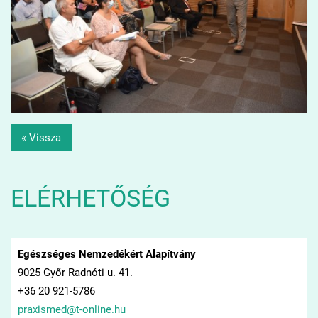
« Vissza
ELÉRHETŐSÉG
Egészséges Nemzedékért Alapítvány
9025 Győr Radnóti u. 41.
+36 20 921-5786
praxisme
d@t-onli
ne.hu