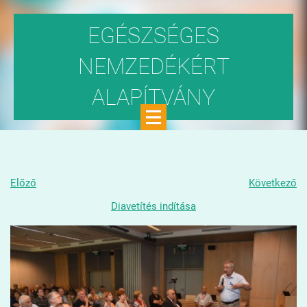
EGÉSZSÉGES
NEMZEDÉKÉRT
ALAPÍTVÁNY
Közhasznú szervezet
Előző
Következő
Diavetítés indítása