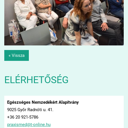
« Vissza
ELÉRHETŐSÉG
Egészséges Nemzedékért Alapítvány
9025 Győr Radnóti u. 41.
+36 20 921-5786
praxisme
d@t-onli
ne.hu