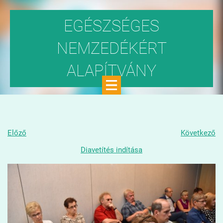
EGÉSZSÉGES
NEMZEDÉKÉRT
ALAPÍTVÁNY
Közhasznú szervezet
Előző
Következő
Diavetítés indítása