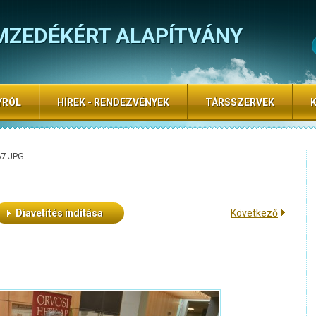
MZEDÉKÉRT ALAPÍTVÁNY
YRÓL
HÍREK - RENDEZVÉNYEK
TÁRSSZERVEK
67.JPG
Diavetítés indítása
Következő