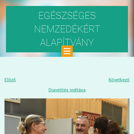
EGÉSZSÉGES
NEMZEDÉKÉRT
ALAPÍTVÁNY
Közhasznú szervezet
Előző
Következő
Diavetítés indítása