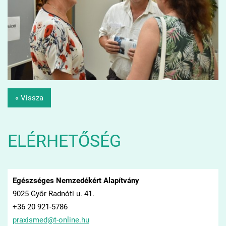
« Vissza
ELÉRHETŐSÉG
Egészséges Nemzedékért Alapítvány
9025 Győr Radnóti u. 41.
+36 20 921-5786
praxisme
d@t-onli
ne.hu