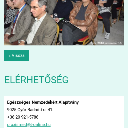
« Vissza
ELÉRHETŐSÉG
Egészséges Nemzedékért Alapítvány
9025 Győr Radnóti u. 41.
+36 20 921-5786
praxisme
d@t-onli
ne.hu