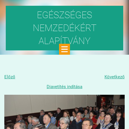
EGÉSZSÉGES
NEMZEDÉKÉRT
ALAPÍTVÁNY
Közhasznú szervezet
Előző
Következő
Diavetítés indítása