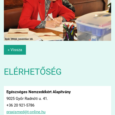
« Vissza
ELÉRHETŐSÉG
Egészséges Nemzedékért Alapítvány
9025 Győr Radnóti u. 41.
+36 20 921-5786
praxisme
d@t-onli
ne.hu