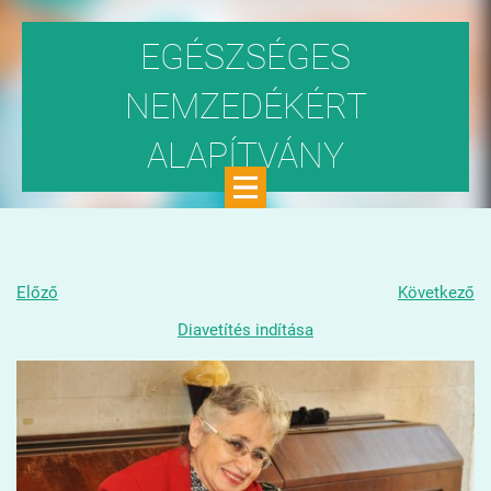
EGÉSZSÉGES
NEMZEDÉKÉRT
ALAPÍTVÁNY
Közhasznú szervezet
Előző
Következő
Diavetítés indítása