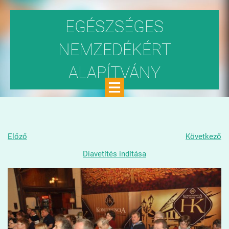
EGÉSZSÉGES
NEMZEDÉKÉRT
ALAPÍTVÁNY
Közhasznú szervezet
Előző
Következő
Diavetítés indítása