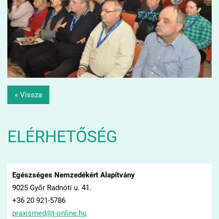
« Vissza
ELÉRHETŐSÉG
Egészséges Nemzedékért Alapítvány
9025 Győr Radnóti u. 41.
+36 20 921-5786
praxisme
d@t-onli
ne.hu