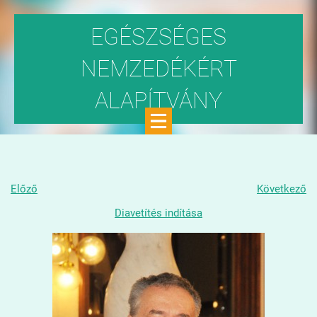
EGÉSZSÉGES
NEMZEDÉKÉRT
ALAPÍTVÁNY
Közhasznú szervezet
Előző
Következő
Diavetítés indítása