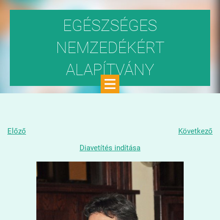
EGÉSZSÉGES
NEMZEDÉKÉRT
ALAPÍTVÁNY
Közhasznú szervezet
Előző
Következő
Diavetítés indítása