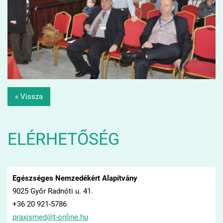
« Vissza
ELÉRHETŐSÉG
Egészséges Nemzedékért Alapítvány
9025 Győr Radnóti u. 41.
+36 20 921-5786
praxisme
d@t-onli
ne.hu