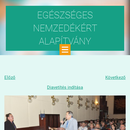
EGÉSZSÉGES
NEMZEDÉKÉRT
ALAPÍTVÁNY
Közhasznú szervezet
Előző
Következő
Diavetítés indítása