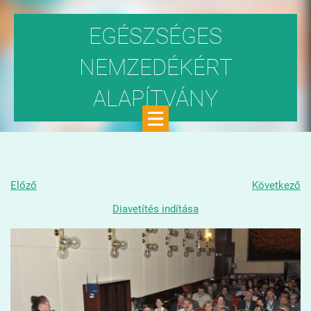
EGÉSZSÉGES
NEMZEDÉKÉRT
ALAPÍTVÁNY
Közhasznú szervezet
Előző
Következő
Diavetítés indítása