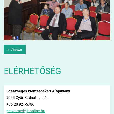
« Vissza
ELÉRHETŐSÉG
Egészséges Nemzedékért Alapítvány
9025 Győr Radnóti u. 41.
+36 20 921-5786
praxisme
d@t-onli
ne.hu