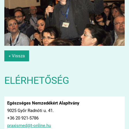
« Vissza
ELÉRHETŐSÉG
Egészséges Nemzedékért Alapítvány
9025 Győr Radnóti u. 41.
+36 20 921-5786
praxisme
d@t-onli
ne.hu