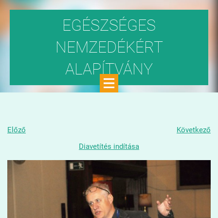
EGÉSZSÉGES
NEMZEDÉKÉRT
ALAPÍTVÁNY
Közhasznú szervezet
Előző
Következő
Diavetítés indítása