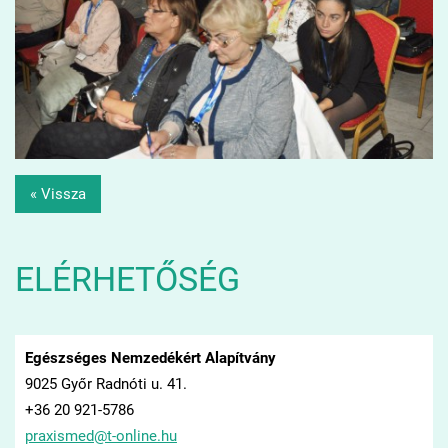
« Vissza
ELÉRHETŐSÉG
Egészséges Nemzedékért Alapítvány
9025 Győr Radnóti u. 41.
+36 20 921-5786
praxisme
d@t-onli
ne.hu