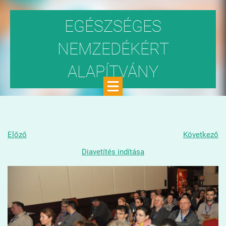
EGÉSZSÉGES
NEMZEDÉKÉRT
ALAPÍTVÁNY
Közhasznú szervezet
Előző
Következő
Diavetítés indítása