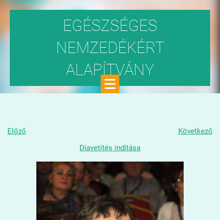
EGÉSZSÉGES
NEMZEDÉKÉRT
ALAPÍTVÁNY
Közhasznú szervezet
Előző
Következő
Diavetítés indítása