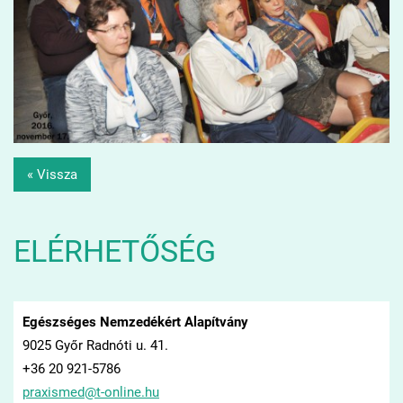
« Vissza
ELÉRHETŐSÉG
Egészséges Nemzedékért Alapítvány
9025 Győr Radnóti u. 41.
+36 20 921-5786
praxisme
d@t-onli
ne.hu