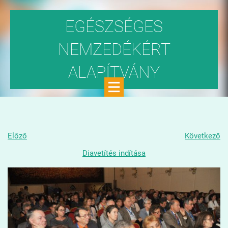
EGÉSZSÉGES
NEMZEDÉKÉRT
ALAPÍTVÁNY
Közhasznú szervezet
Előző
Következő
Diavetítés indítása