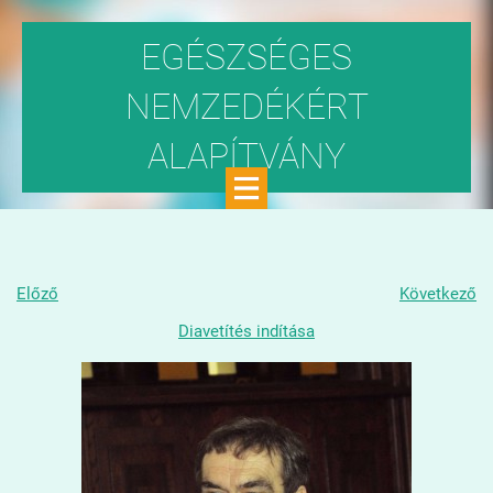
EGÉSZSÉGES
NEMZEDÉKÉRT
ALAPÍTVÁNY
Közhasznú szervezet
Előző
Következő
Diavetítés indítása