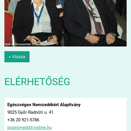
« Vissza
ELÉRHETŐSÉG
Egészséges Nemzedékért Alapítvány
9025 Győr Radnóti u. 41.
+36 20 921-5786
praxisme
d@t-onli
ne.hu