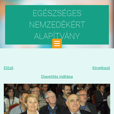
EGÉSZSÉGES
NEMZEDÉKÉRT
ALAPÍTVÁNY
Közhasznú szervezet
Előző
Következő
Diavetítés indítása