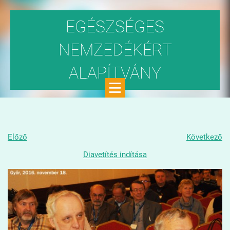
EGÉSZSÉGES
NEMZEDÉKÉRT
ALAPÍTVÁNY
Közhasznú szervezet
Előző
Következő
Diavetítés indítása