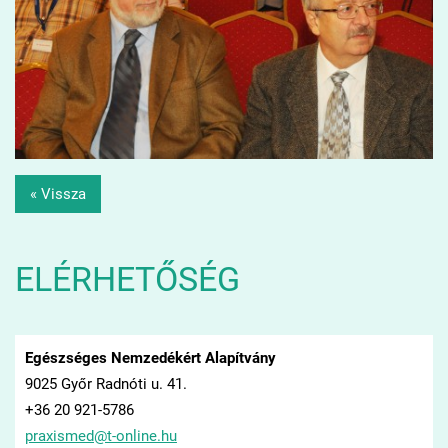
« Vissza
ELÉRHETŐSÉG
Egészséges Nemzedékért Alapítvány
9025 Győr Radnóti u. 41.
+36 20 921-5786
praxisme
d@t-onli
ne.hu