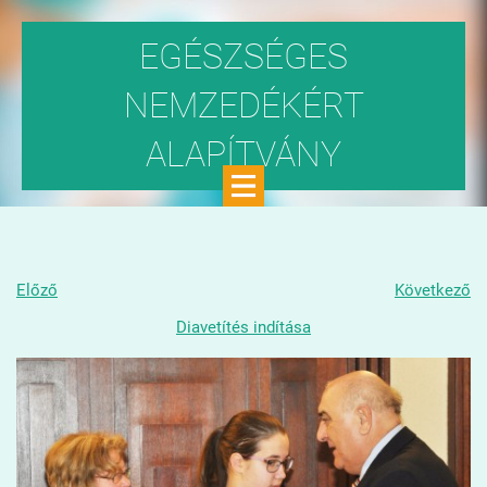
EGÉSZSÉGES
NEMZEDÉKÉRT
ALAPÍTVÁNY
Közhasznú szervezet
Előző
Következő
Diavetítés indítása