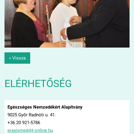
« Vissza
ELÉRHETŐSÉG
Egészséges Nemzedékért Alapítvány
9025 Győr Radnóti u. 41.
+36 20 921-5786
praxisme
d@t-onli
ne.hu