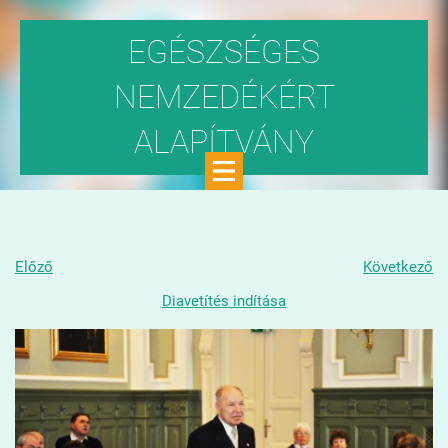
EGÉSZSÉGES
NEMZEDÉKÉRT
ALAPÍTVÁNY
Közhasznú szervezet
Előző
Következő
Diavetítés indítása