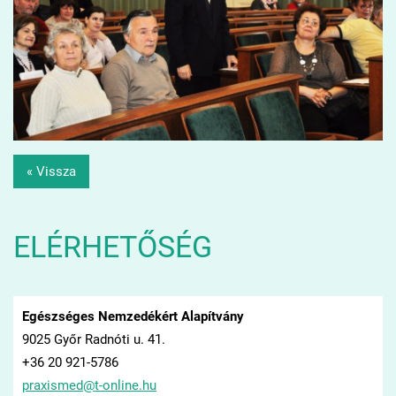
« Vissza
ELÉRHETŐSÉG
Egészséges Nemzedékért Alapítvány
9025 Győr Radnóti u. 41.
+36 20 921-5786
praxisme
d@t-onli
ne.hu