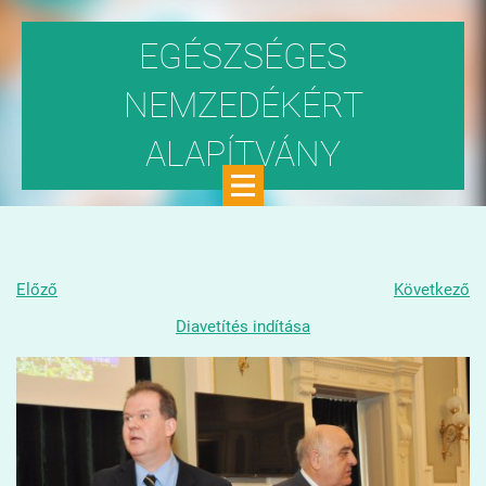
EGÉSZSÉGES
NEMZEDÉKÉRT
ALAPÍTVÁNY
Közhasznú szervezet
Előző
Következő
Diavetítés indítása