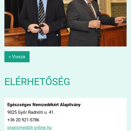
« Vissza
ELÉRHETŐSÉG
Egészséges Nemzedékért Alapítvány
9025 Győr Radnóti u. 41.
+36 20 921-5786
praxisme
d@t-onli
ne.hu