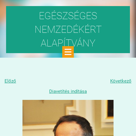
EGÉSZSÉGES
NEMZEDÉKÉRT
ALAPÍTVÁNY
Közhasznú szervezet
Előző
Következő
Diavetítés indítása