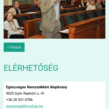
« Vissza
ELÉRHETŐSÉG
Egészséges Nemzedékért Alapítvány
9025 Győr Radnóti u. 41.
+36 20 921-5786
praxisme
d@t-onli
ne.hu