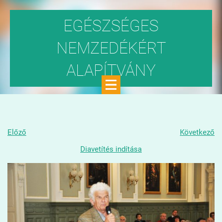
EGÉSZSÉGES
NEMZEDÉKÉRT
ALAPÍTVÁNY
Közhasznú szervezet
Előző
Következő
Diavetítés indítása