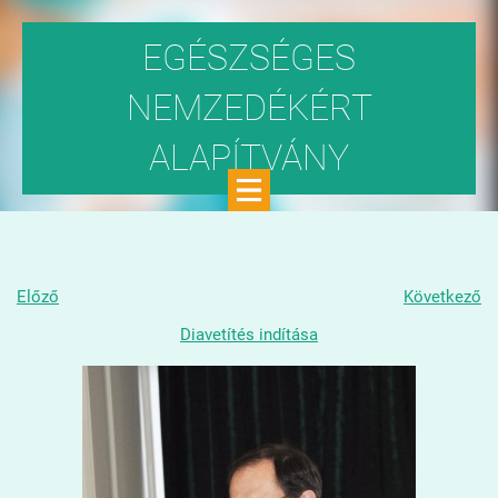
EGÉSZSÉGES
NEMZEDÉKÉRT
ALAPÍTVÁNY
Közhasznú szervezet
Előző
Következő
Diavetítés indítása