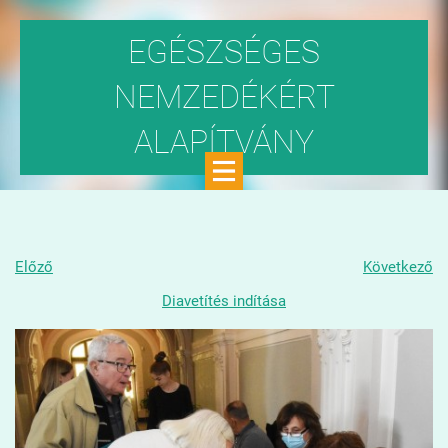
EGÉSZSÉGES
NEMZEDÉKÉRT
ALAPÍTVÁNY
Közhasznú szervezet
Előző
Következő
Diavetítés indítása