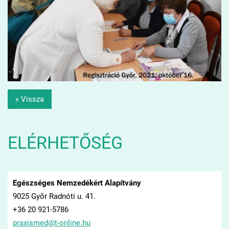
« Vissza
ELÉRHETŐSÉG
Egészséges Nemzedékért Alapítvány
9025 Győr Radnóti u. 41.
+36 20 921-5786
praxisme
d@t-onli
ne.hu