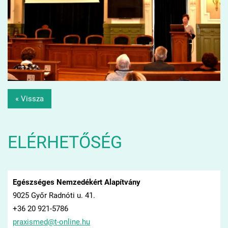
« Vissza
ELÉRHETŐSÉG
Egészséges Nemzedékért Alapítvány
9025 Győr Radnóti u. 41.
+36 20 921-5786
praxisme
d@t-onli
ne.hu