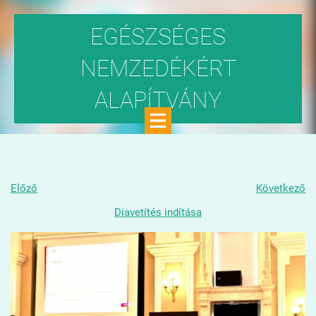
EGÉSZSÉGES
NEMZEDÉKÉRT
ALAPÍTVÁNY
Közhasznú szervezet
Előző
Következő
Diavetítés indítása