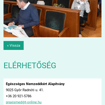
« Vissza
ELÉRHETŐSÉG
Egészséges Nemzedékért Alapítvány
9025 Győr Radnóti u. 41.
+36 20 921-5786
praxisme
d@t-onli
ne.hu