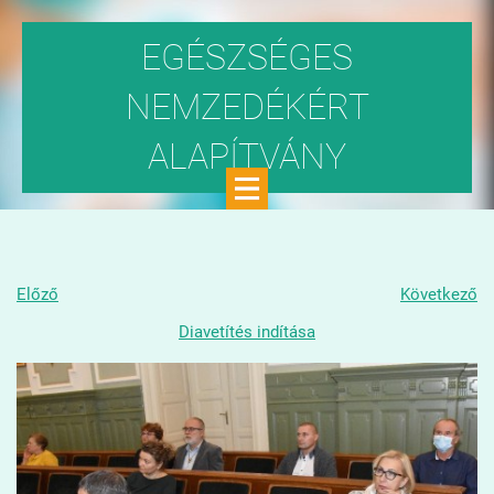
EGÉSZSÉGES
NEMZEDÉKÉRT
ALAPÍTVÁNY
Közhasznú szervezet
Előző
Következő
Diavetítés indítása