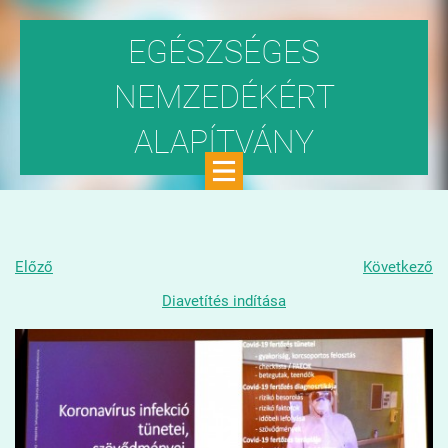
EGÉSZSÉGES
NEMZEDÉKÉRT
ALAPÍTVÁNY
Közhasznú szervezet
Előző
Következő
Diavetítés indítása