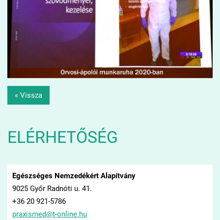
« Vissza
ELÉRHETŐSÉG
Egészséges Nemzedékért Alapítvány
9025 Győr Radnóti u. 41.
+36 20 921-5786
praxisme
d@t-onli
ne.hu