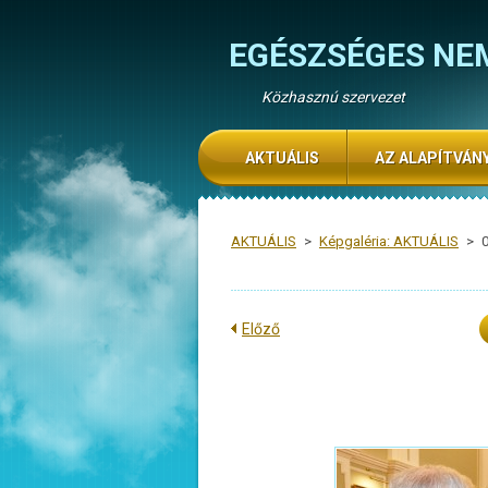
EGÉSZSÉGES NE
Közhasznú szervezet
AKTUÁLIS
AZ ALAPÍTVÁN
AKTUÁLIS
>
Képgaléria: AKTUÁLIS
>
Előző