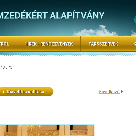
MZEDÉKÉRT ALAPÍTVÁNY
YRÓL
HÍREK - RENDEZVÉNYEK
TÁRSSZERVEK
048.JPG
Diavetítés indítása
Következő