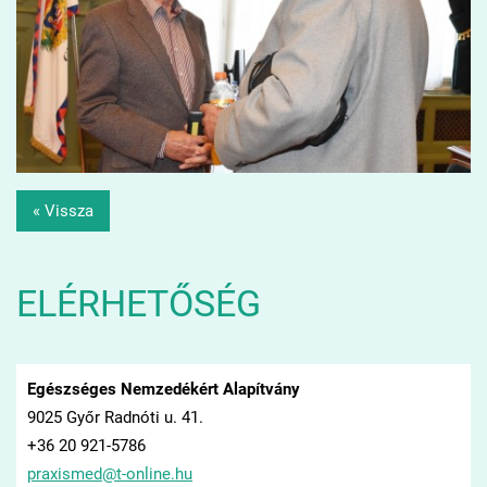
« Vissza
ELÉRHETŐSÉG
Egészséges Nemzedékért Alapítvány
9025 Győr Radnóti u. 41.
+36 20 921-5786
praxisme
d@t-onli
ne.hu