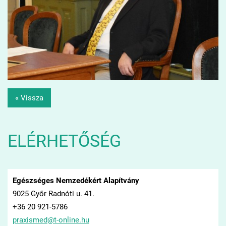
« Vissza
ELÉRHETŐSÉG
Egészséges Nemzedékért Alapítvány
9025 Győr Radnóti u. 41.
+36 20 921-5786
praxisme
d@t-onli
ne.hu