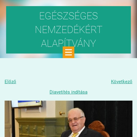
EGÉSZSÉGES
NEMZEDÉKÉRT
ALAPÍTVÁNY
Közhasznú szervezet
Előző
Következő
Diavetítés indítása