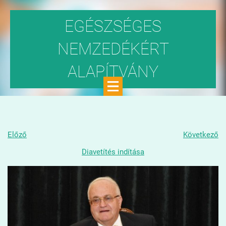
EGÉSZSÉGES
NEMZEDÉKÉRT
ALAPÍTVÁNY
Közhasznú szervezet
Előző
Következő
Diavetítés indítása