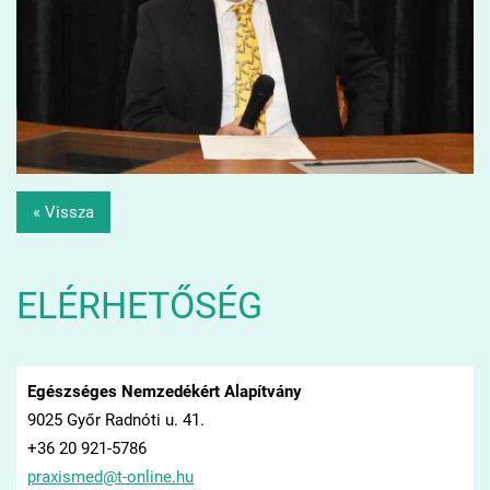
« Vissza
ELÉRHETŐSÉG
Egészséges Nemzedékért Alapítvány
9025 Győr Radnóti u. 41.
+36 20 921-5786
praxisme
d@t-onli
ne.hu