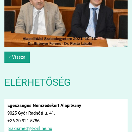
« Vissza
ELÉRHETŐSÉG
Egészséges Nemzedékért Alapítvány
9025 Győr Radnóti u. 41.
+36 20 921-5786
praxisme
d@t-onli
ne.hu