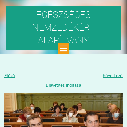
EGÉSZSÉGES
NEMZEDÉKÉRT
ALAPÍTVÁNY
Közhasznú szervezet
Előző
Következő
Diavetítés indítása