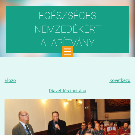
EGÉSZSÉGES
NEMZEDÉKÉRT
ALAPÍTVÁNY
Közhasznú szervezet
Előző
Következő
Diavetítés indítása