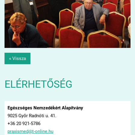
« Vissza
ELÉRHETŐSÉG
Egészséges Nemzedékért Alapítvány
9025 Győr Radnóti u. 41.
+36 20 921-5786
praxisme
d@t-onli
ne.hu